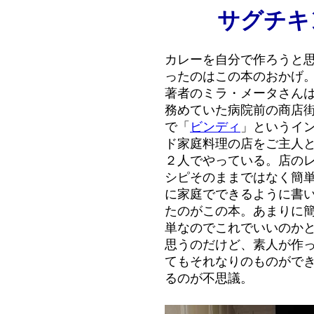
サグチキ
カレーを自分で作ろうと
ったのはこの本のおかげ
著者のミラ・メータさん
務めていた病院前の商店
で「
ビンディ
」というイ
ド家庭料理の店をご主人
２人でやっている。店の
シピそのままではなく簡
に家庭でできるように書
たのがこの本。あまりに
単なのでこれでいいのか
思うのだけど、素人が作
てもそれなりのものがで
るのが不思議。